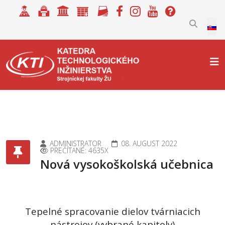
Selec
ADMINISTRATOR
08. AUGUST 2022
PREČÍTANÉ: 4635X
Nová vysokoškolská učebnica
Tepelné spracovanie dielov tvárniacich
nástrojov (vybrané kapitoly)