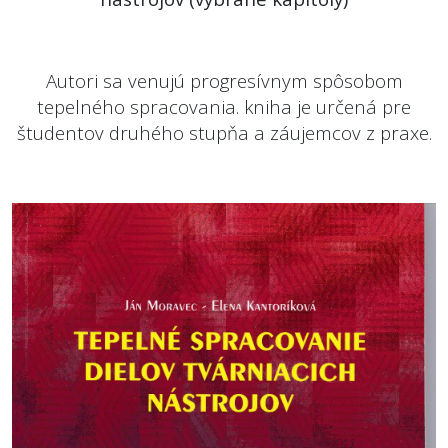
Autori sa venujú progresívnym spôsobom
tepelného spracovania. kniha je určená pre
študentov druhého stupňa a záujemcov z praxe.