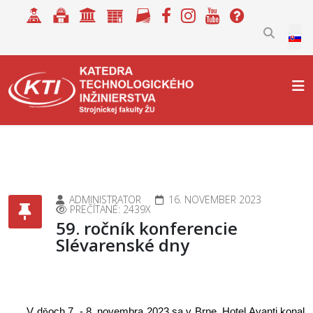
Selec
ADMINISTRATOR
16. NOVEMBER 2023
PREČÍTANÉ: 2439X
59. ročník konferencie
Slévarenské dny
V d
och 7. - 8. novembra 2023 sa v Brne, Hotel Avanti konal
ň