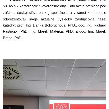
59. ro
ník konferencie Slévarenské dny. Táto akcia prebieha pod
č
záštitou
eskej slévarenskej spolo
nosti a v rámci konferencie
Č
č
odprezentovali svoje aktuálne výsledky zástupcovia našej
katedry: prof. Ing. Danka Bolibruchová, PhD., doc. Ing. Richard
Pastir
ák, PhD, Ing. Marek Matejka, PhD. a doc. Ing. Marek
č
Br
na, PhD.
ů