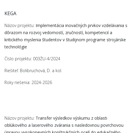
KEGA
Názov projektu:
Implementácia inovačných prvkov vzdelávania s
dôrazom na rozvoj vedomostí, zručností, kompetencií a
kritického myslenia študentov v študijnom programe strojárske
technológie
Číslo projektu: 003ŽU-4/2024
Riešiteľ: Bolibruchová, D. a kol.
Roky riešenia: 2024-2026
Názov projektu:
Transfer výsledkov výskumu z oblasti
oblúkového a laserového zvárania s nasledovnou povrchovou
úpravou vysokopevných konštrukčných ocelí do edukačného