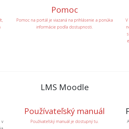
Pomoc
t,
Pomoc na portál je viazaná na prihlásenie a ponúka
V
h
informácie podľa dostupnosti.
n
s
e
LMS Moodle
Používateľský manuál
 v
Používateľský manuál je dostupný tu.
A
ia,