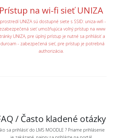
Prístup na wi-fi sieť UNIZA
 prostredí UNIZA sú dostupné siete s SSID: uniza-wifi -
ezabezpečená sieť umožňujúca voľný prístup na www
tránky UNIZA, pre úplný prístup je nutné sa prihlásiť a
duroam - zabezpečená sieť, pre prístup je potrebná
authorizácia.
FAQ / Často kladené otázky
ko sa prihlásiť do LMS MOODLE ? Priame prihlásenie
je zakázané, najprv sa prihláste na portál