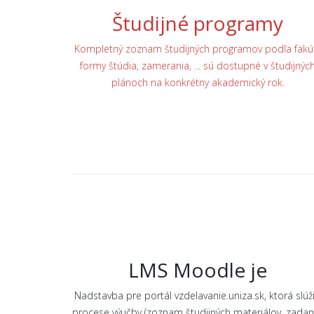
Študijné programy
Kompletný zoznam študijných programov podľa fakúl
formy štúdia, zamerania, ... sú dostupné v študijnýc
plánoch na konkrétny akademický rok.
LMS Moodle je
Nadstavba pre portál vzdelavanie.uniza.sk, ktorá slúži
procese výučby (zoznam študijných materiálov, zadan