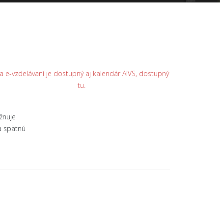
a e-vzdelávaní je dostupný aj kalendár AIVS, dostupný
tu.
žnuje
a spätnú
.