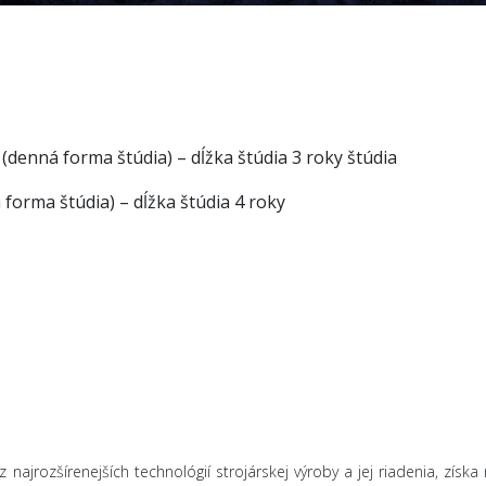
enná forma štúdia) – dĺžka štúdia 3 roky štúdia
 forma štúdia) – dĺžka štúdia 4 roky
jrozšírenejších technológií strojárskej výroby a jej riadenia, získa